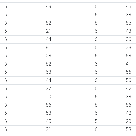
6
49
6
46
5
11
6
38
6
52
6
55
6
21
6
43
6
44
6
36
6
8
6
38
6
28
6
58
6
62
3
4
6
63
6
56
6
44
6
56
6
27
6
42
5
10
6
38
6
56
6
56
6
53
6
42
6
45
5
20
6
31
6
53