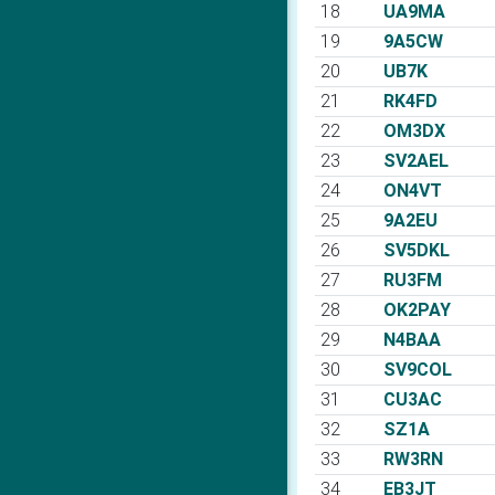
18
UA9MA
19
9A5CW
20
UB7K
21
RK4FD
22
OM3DX
23
SV2AEL
24
ON4VT
25
9A2EU
26
SV5DKL
27
RU3FM
28
OK2PAY
29
N4BAA
30
SV9COL
31
CU3AC
32
SZ1A
33
RW3RN
34
EB3JT