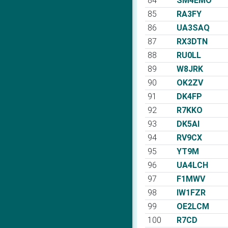
84
SM4EMO
85
RA3FY
86
UA3SAQ
87
RX3DTN
88
RU0LL
89
W8JRK
90
OK2ZV
91
DK4FP
92
R7KKO
93
DK5AI
94
RV9CX
95
YT9M
96
UA4LCH
97
F1MWV
98
IW1FZR
99
OE2LCM
100
R7CD