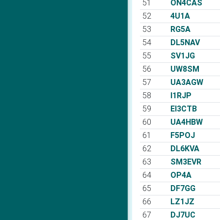
51
ON4CAS
52
4U1A
53
RG5A
54
DL5NAV
55
SV1JG
56
UW8SM
57
UA3AGW
58
I1RJP
59
EI3CTB
60
UA4HBW
61
F5POJ
62
DL6KVA
63
SM3EVR
64
OP4A
65
DF7GG
66
LZ1JZ
67
DJ7UC