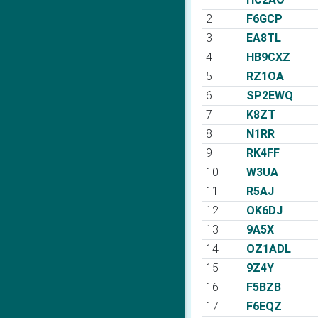
2
F6GCP
3
EA8TL
4
HB9CXZ
5
RZ1OA
6
SP2EWQ
7
K8ZT
8
N1RR
9
RK4FF
10
W3UA
11
R5AJ
12
OK6DJ
13
9A5X
14
OZ1ADL
15
9Z4Y
16
F5BZB
17
F6EQZ