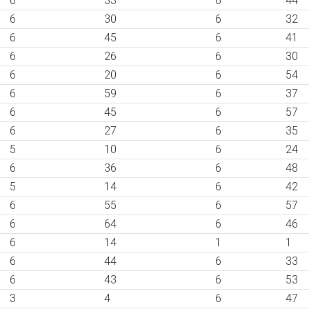
6
33
6
44
6
30
6
32
6
45
6
41
6
26
6
30
6
20
6
54
6
59
6
37
6
45
6
57
6
27
6
35
5
10
6
24
6
36
6
48
5
14
6
42
6
55
6
57
6
64
6
46
6
14
1
1
6
44
6
33
6
43
6
53
3
4
6
47