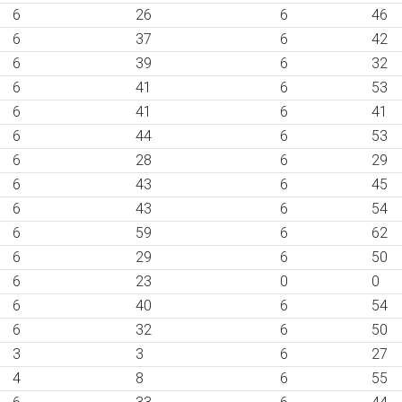
6
26
6
46
6
37
6
42
6
39
6
32
6
41
6
53
6
41
6
41
6
44
6
53
6
28
6
29
6
43
6
45
6
43
6
54
6
59
6
62
6
29
6
50
6
23
0
0
6
40
6
54
6
32
6
50
3
3
6
27
4
8
6
55