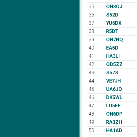
35
OH3OJ
36
S52D
37
YU6DX
38
R5DT
39
ON7NQ
40
EA5D
41
HA3LI
42
OD5ZZ
43
S57S
44
VE7JH
45
UA6JQ
46
DK5WL
47
LU5FF
48
ON6DP
49
RA3ZH
50
HA1AD