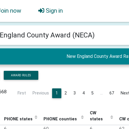
Join now
Sign in
England County Award (NECA)
New England County Award Ra
AWARD RULES
,668
First
Previous
1
2
3
4
5
…
67
Nex
CW
PHONE states
PHONE counties
states
CW c
6
60
6
62