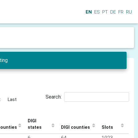
EN
ES
PT
DE
FR
RU
ting
Search:
t
Last
DIGI
ounties
states
DIGI counties
Slots
6
64
1023