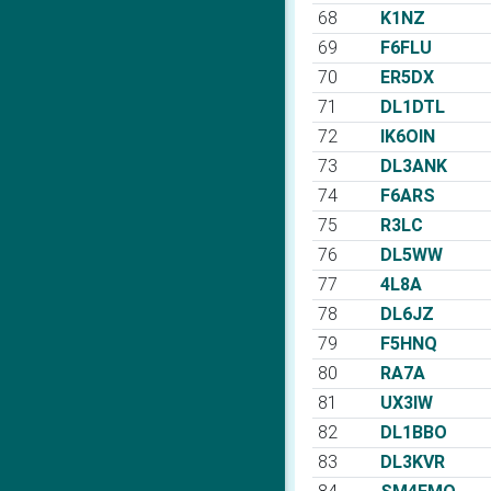
68
K1NZ
69
F6FLU
70
ER5DX
71
DL1DTL
72
IK6OIN
73
DL3ANK
74
F6ARS
75
R3LC
76
DL5WW
77
4L8A
78
DL6JZ
79
F5HNQ
80
RA7A
81
UX3IW
82
DL1BBO
83
DL3KVR