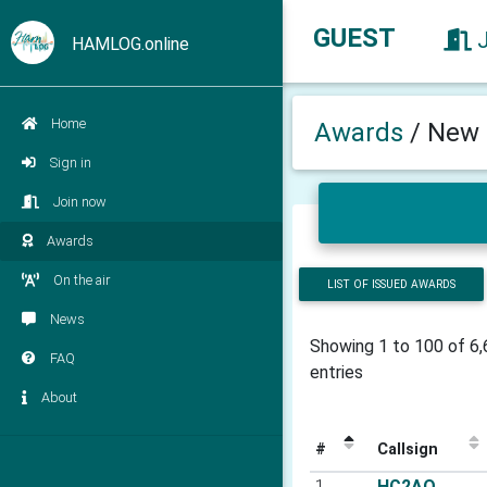
GUEST
HAMLOG.online
Home
Awards
/
New 
Sign in
Join now
Awards
On the air
LIST OF ISSUED AWARDS
News
Showing 1 to 100 of 6
FAQ
entries
About
#
Callsign
1
HC2AO