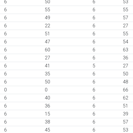
6
50
6
53
6
55
6
55
6
49
6
57
6
22
6
27
6
51
6
55
6
47
6
54
6
60
6
63
6
27
6
36
6
41
5
27
6
35
6
50
6
50
6
48
0
0
6
66
6
40
6
62
6
36
6
51
6
15
6
39
6
38
6
57
6
45
6
53